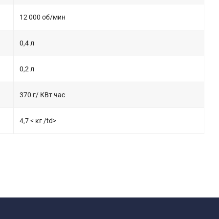
12 000 об/мин
0,4 л
0,2 л
370 г/ КВт час
4,7 < кг /td>