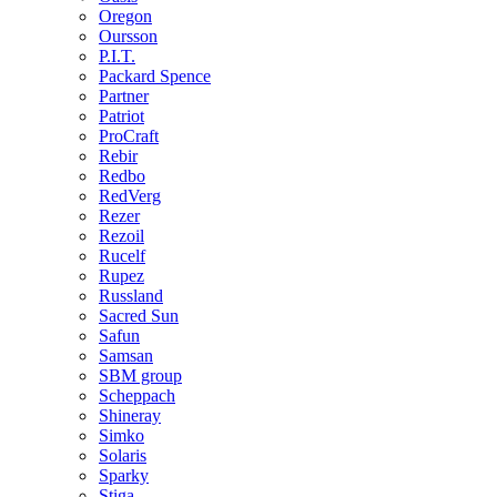
Oregon
Oursson
P.I.T.
Packard Spence
Partner
Patriot
ProCraft
Rebir
Redbo
RedVerg
Rezer
Rezoil
Rucelf
Rupez
Russland
Sacred Sun
Safun
Samsan
SBM group
Scheppach
Shineray
Simko
Solaris
Sparky
Stiga