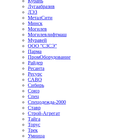
Кубань
Лугаабразив
ЛЭЗ
МеталСити
Минск
Могилев
Могилевлифтмаш
Муравей
ООО ''СЗСЭ''
Парма
ПромОборудование
Райдер
Ресанта
Ресурс
САВО
Сибирь
Союз
Спец
Спецодежда-2000
Ставр
Строй-Агрегат
Тайга
Торус
Трек
Умница