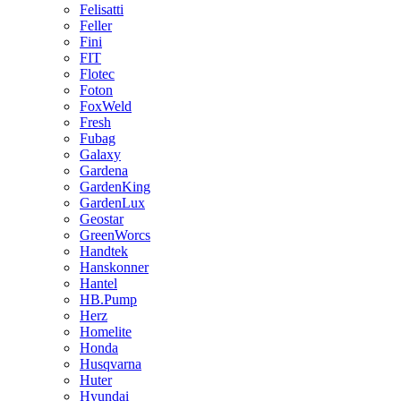
Felisatti
Feller
Fini
FIT
Flotec
Foton
FoxWeld
Fresh
Fubag
Galaxy
Gardena
GardenKing
GardenLux
Geostar
GreenWorcs
Handtek
Hanskonner
Hantel
HB.Pump
Herz
Homelite
Honda
Husqvarna
Huter
Hyundai