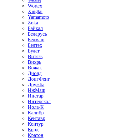
Wester
Wortex
Xingtai
Yamamoto
Zoka
Байкал
Беларусь
Белмаш
Белтех
Булат
Витязь
Вихрь
Вожак
Диолд
ДонгФенг
Дружба
ИжМаш
Инстар
Интерскол
Иола-К
Калибр
Кентавр
Контур
Корд
Кратон