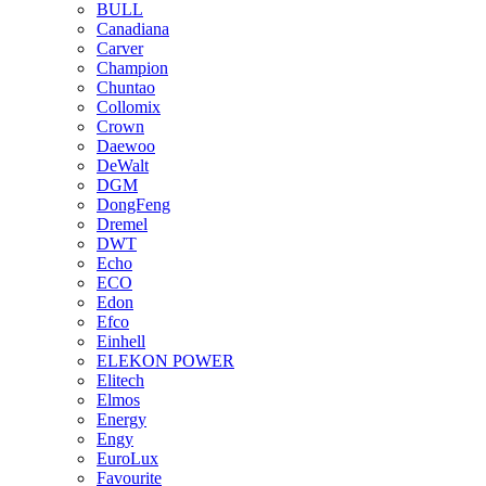
BULL
Canadiana
Carver
Champion
Chuntao
Collomix
Crown
Daewoo
DeWalt
DGM
DongFeng
Dremel
DWT
Echo
ECO
Edon
Efco
Einhell
ELEKON POWER
Elitech
Elmos
Energy
Engy
EuroLux
Favourite