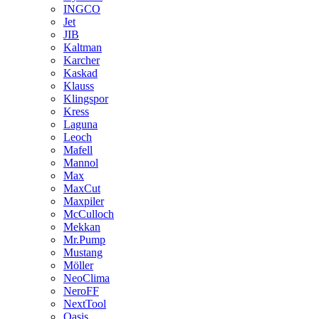
INGCO
Jet
JIB
Kaltman
Karcher
Kaskad
Klauss
Klingspor
Kress
Laguna
Leoch
Mafell
Mannol
Max
MaxCut
Maxpiler
McCulloch
Mekkan
Mr.Pump
Mustang
Möller
NeoClima
NeroFF
NextTool
Oasis