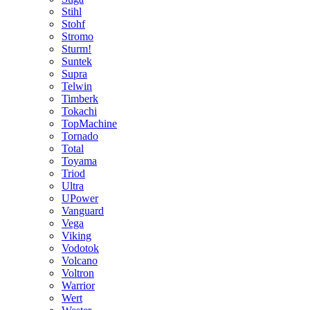
Stihl
Stohf
Stromo
Sturm!
Suntek
Supra
Telwin
Timberk
Tokachi
TopMachine
Tornado
Total
Toyama
Triod
Ultra
UPower
Vanguard
Vega
Viking
Vodotok
Volcano
Voltron
Warrior
Wert