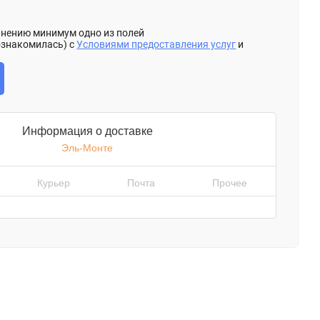
олнению минимум одно из полей
ознакомилась) с
Условиями предоставления услуг
и
Информация о доставке
Эль-Монте
Курьер
Почта
Прочее