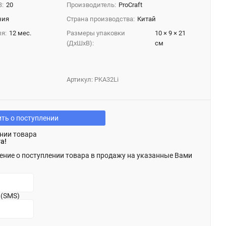
В:
20
Производитель:
ProCraft
ния
Страна производства:
Китай
я:
12 мес.
Размеры упаковки
10 × 9 × 21
(ДхШхВ):
см
Артикул:
PKA32Li
ть о поступлении
нии товара
а!
ение о поступлении товара в продажу на указанные Вами
 (SMS)