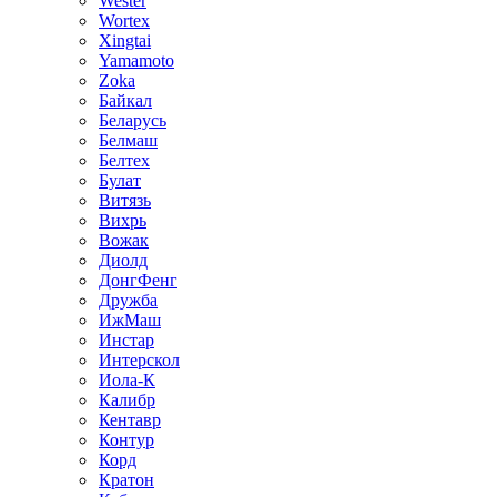
Wester
Wortex
Xingtai
Yamamoto
Zoka
Байкал
Беларусь
Белмаш
Белтех
Булат
Витязь
Вихрь
Вожак
Диолд
ДонгФенг
Дружба
ИжМаш
Инстар
Интерскол
Иола-К
Калибр
Кентавр
Контур
Корд
Кратон