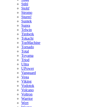
Stihl
Stohf
Stromo
Sturm!
Suntek
Supra
Telwin
Timberk
Tokachi
TopMachine
Tornado
Total
Toyama
Triod
Ultra
UPower
Vanguard
Vega
Viking
Vodotok
Volcano
Voltron
Warrior
Wert