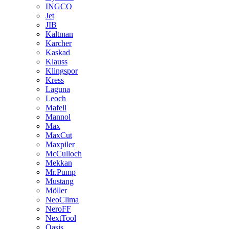
INGCO
Jet
JIB
Kaltman
Karcher
Kaskad
Klauss
Klingspor
Kress
Laguna
Leoch
Mafell
Mannol
Max
MaxCut
Maxpiler
McCulloch
Mekkan
Mr.Pump
Mustang
Möller
NeoClima
NeroFF
NextTool
Oasis