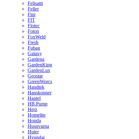
Felisatti
Feller
Fini
FIT
Flotec
Foton
FoxWeld
Fresh
Fubag
Galaxy
Gardena
GardenKing
GardenLux
Geostar
GreenWorcs
Handtek
Hanskonner
Hantel
HB.Pump
Herz
Homelite
Honda
Husqvarna
Huter
Hyundai