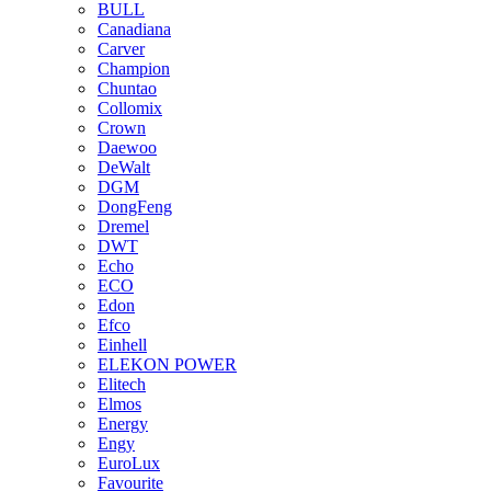
BULL
Canadiana
Carver
Champion
Chuntao
Collomix
Crown
Daewoo
DeWalt
DGM
DongFeng
Dremel
DWT
Echo
ECO
Edon
Efco
Einhell
ELEKON POWER
Elitech
Elmos
Energy
Engy
EuroLux
Favourite