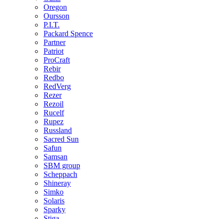
Oregon
Oursson
P.I.T.
Packard Spence
Partner
Patriot
ProCraft
Rebir
Redbo
RedVerg
Rezer
Rezoil
Rucelf
Rupez
Russland
Sacred Sun
Safun
Samsan
SBM group
Scheppach
Shineray
Simko
Solaris
Sparky
Stiga