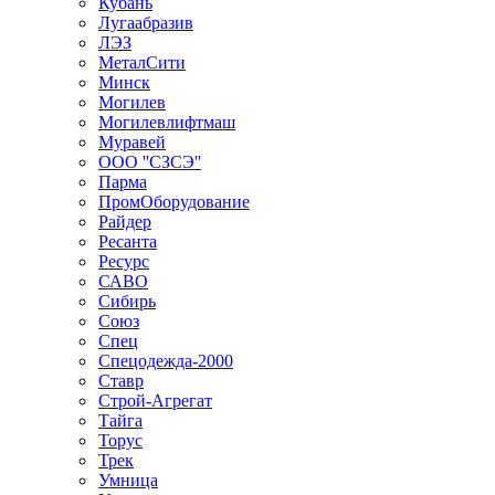
Кубань
Лугаабразив
ЛЭЗ
МеталСити
Минск
Могилев
Могилевлифтмаш
Муравей
ООО ''СЗСЭ''
Парма
ПромОборудование
Райдер
Ресанта
Ресурс
САВО
Сибирь
Союз
Спец
Спецодежда-2000
Ставр
Строй-Агрегат
Тайга
Торус
Трек
Умница