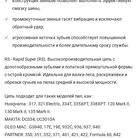
конструкция звеньев позволяет выполнять эффективную
смазку шины,
промежуточные звенья гасят вибрацию и исключают
обратный удар,
агрессивная заточка зубьев способствует повышенной
производительности и более длительному сроку службы.
RS - Rapid Super (RS). Высокопроизводительная цепь с
долотообразными зубьями и лопаткой прямоугольной формы
с острой кромкой. Идеальна для валки леса, раскряжевки и
обрезки сучьев на пилах средней и высокой мощности.
Цепь подходит для таких моделей пил, как :
Husqvarna : 317, 321 Electric, 334T, 335XPT, 338XPT. 120 Mark II,
130 Mark II, 135 Mark II.
MAKITA: DCS34, UC3010A
OLEO-MAC : GS940, 17E, 19E, 932C, 936, 937, 940.
PARTNER: 350, 351, 352, 371, 401, 421, 422, Formula 60, 842