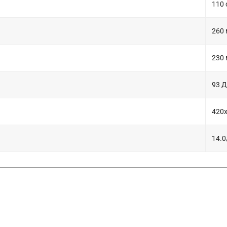
110 
260
230
93 
420
14.0