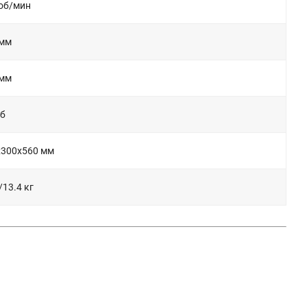
об/мин
 мм
 мм
Дб
х300х560 мм
/13.4 кг