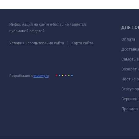
Информация на сайте e-tool.ru не является
ДЛЯ ПО
публичной офертой.
Оплата
|
Условия использования сайта
Карта сайта
Доставк
Самовыв
Возврат 
Разработано в
steemy.ru
Частые 
Статус з
Сервисн
Правила 