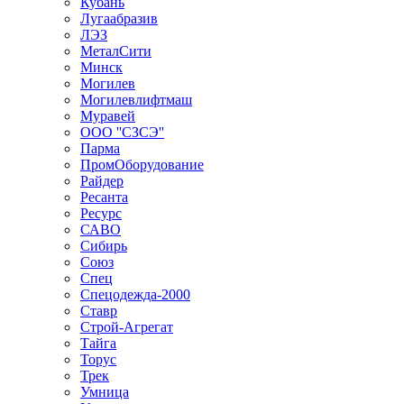
Кубань
Лугаабразив
ЛЭЗ
МеталСити
Минск
Могилев
Могилевлифтмаш
Муравей
ООО ''СЗСЭ''
Парма
ПромОборудование
Райдер
Ресанта
Ресурс
САВО
Сибирь
Союз
Спец
Спецодежда-2000
Ставр
Строй-Агрегат
Тайга
Торус
Трек
Умница