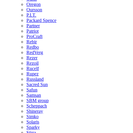
Oregon
Oursson
P.I.T.
Packard Spence
Partner
Patriot
ProCraft
Rebir
Redbo
RedVerg
Rezer
Rezoil
Rucelf
Rupez
Russland
Sacred Sun
Safun
Samsan
SBM group
Scheppach
Shineray
Simko
Solaris
Sparky
Stiga