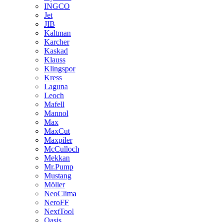
INGCO
Jet
JIB
Kaltman
Karcher
Kaskad
Klauss
Klingspor
Kress
Laguna
Leoch
Mafell
Mannol
Max
MaxCut
Maxpiler
McCulloch
Mekkan
Mr.Pump
Mustang
Möller
NeoClima
NeroFF
NextTool
Oasis