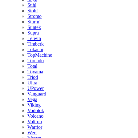
Stihl
Stohf
Stromo
Sturm!
Suntek
Supra
Telwin
Timberk
Tokachi
TopMachine
Tornado
Total
Toyama
Triod
Ultra
UPower
Vanguard
Vega
Viking
Vodotok
Volcano
Voltron
Warrior
Wert