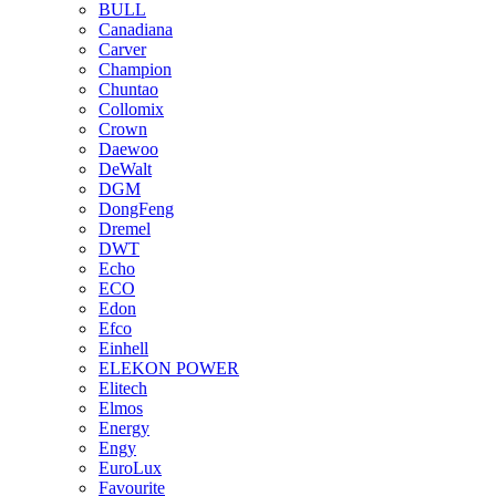
BULL
Canadiana
Carver
Champion
Chuntao
Collomix
Crown
Daewoo
DeWalt
DGM
DongFeng
Dremel
DWT
Echo
ECO
Edon
Efco
Einhell
ELEKON POWER
Elitech
Elmos
Energy
Engy
EuroLux
Favourite