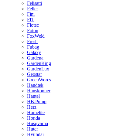
Felisatti
Feller
Fini
FIT
Flotec
Foton
FoxWeld
Fresh
Fubag
Galaxy
Gardena
GardenKing
GardenLux
Geostar
GreenWorcs
Handtek
Hanskonner
Hantel
HB.Pump
Herz
Homelite
Honda
Husqvarna
Huter
Hyundai