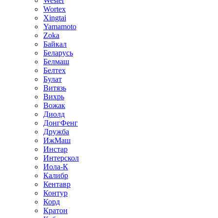
Wester
Wortex
Xingtai
Yamamoto
Zoka
Байкал
Беларусь
Белмаш
Белтех
Булат
Витязь
Вихрь
Вожак
Диолд
ДонгФенг
Дружба
ИжМаш
Инстар
Интерскол
Иола-К
Калибр
Кентавр
Контур
Корд
Кратон