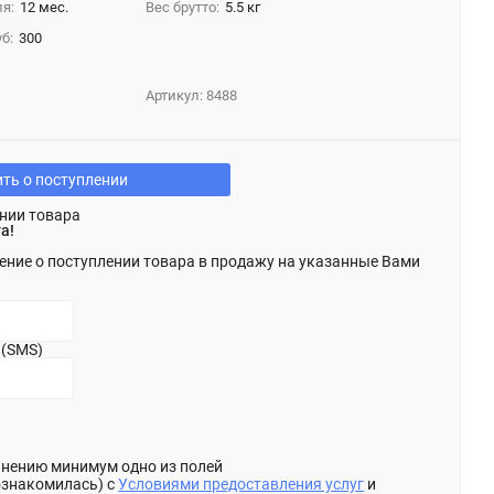
я:
12 мес.
Вес брутто:
5.5 кг
б:
300
Артикул:
8488
ть о поступлении
нии товара
а!
ение о поступлении товара в продажу на указанные Вами
 (SMS)
олнению минимум одно из полей
ознакомилась) с
Условиями предоставления услуг
и