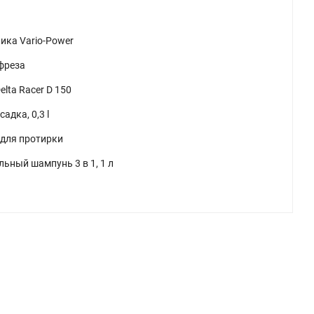
ика Vario-Power
фреза
lta Racer D 150
адка, 0,3 l
для протирки
ьный шампунь 3 в 1, 1 л