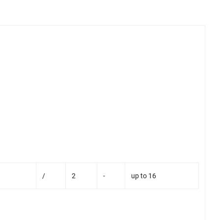
/
2
-
up to 16