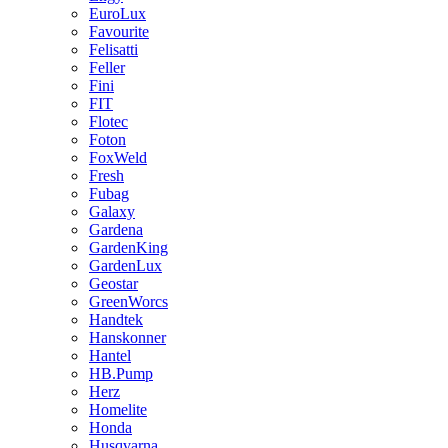
EuroLux
Favourite
Felisatti
Feller
Fini
FIT
Flotec
Foton
FoxWeld
Fresh
Fubag
Galaxy
Gardena
GardenKing
GardenLux
Geostar
GreenWorcs
Handtek
Hanskonner
Hantel
HB.Pump
Herz
Homelite
Honda
Husqvarna