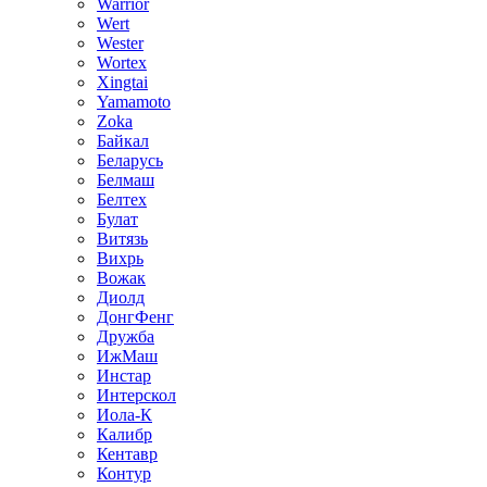
Warrior
Wert
Wester
Wortex
Xingtai
Yamamoto
Zoka
Байкал
Беларусь
Белмаш
Белтех
Булат
Витязь
Вихрь
Вожак
Диолд
ДонгФенг
Дружба
ИжМаш
Инстар
Интерскол
Иола-К
Калибр
Кентавр
Контур