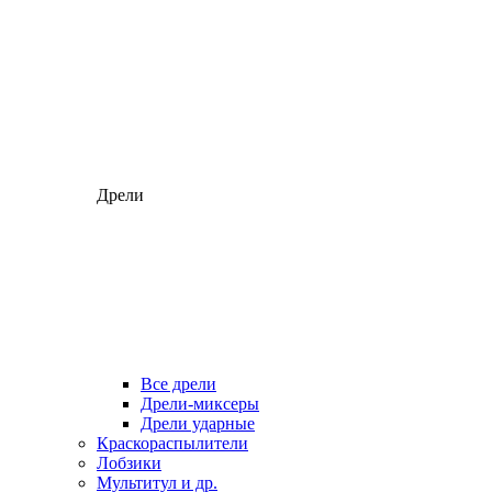
Дрели
Все дрели
Дрели-миксеры
Дрели ударные
Краскораспылители
Лобзики
Мультитул и др.