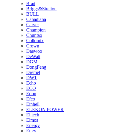
Brait
Briggs&Stratton
BULL
Canadiana
Carver
Champion
Chuntao
Collomix
Crown
Daewoo
DeWalt
DGM
DongFeng
Dremel
DWT
Echo
ECO
Edon
Efco
Einhell
ELEKON POWER
Elitech
Elmos
Energy
Engy