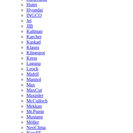
Huter
Hyundai
INGCO
Jet
JIB
Kaltman
Karcher
Kaskad
Klauss
Klingspor
Kress
Laguna
Leoch
Mafell
Mannol
Max
MaxCut
Maxpiler
McCulloch
Mekkan
Mr.Pump
Mustang
Möller
NeoClima
NeroFF