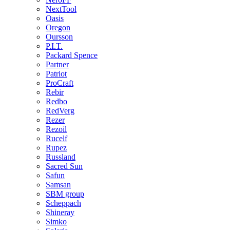
NextTool
Oasis
Oregon
Oursson
P.I.T.
Packard Spence
Partner
Patriot
ProCraft
Rebir
Redbo
RedVerg
Rezer
Rezoil
Rucelf
Rupez
Russland
Sacred Sun
Safun
Samsan
SBM group
Scheppach
Shineray
Simko