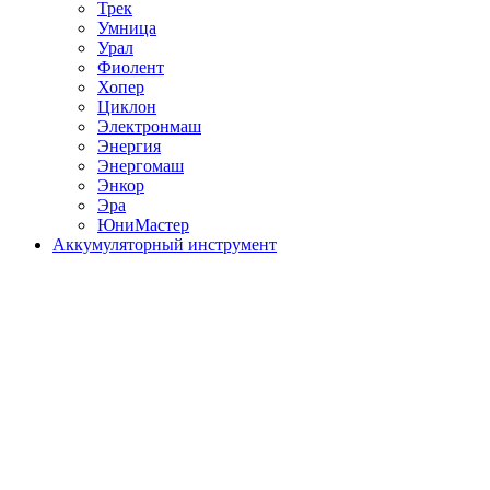
Трек
Умница
Урал
Фиолент
Хопер
Циклон
Электронмаш
Энергия
Энергомаш
Энкор
Эра
ЮниМастер
Аккумуляторный инструмент