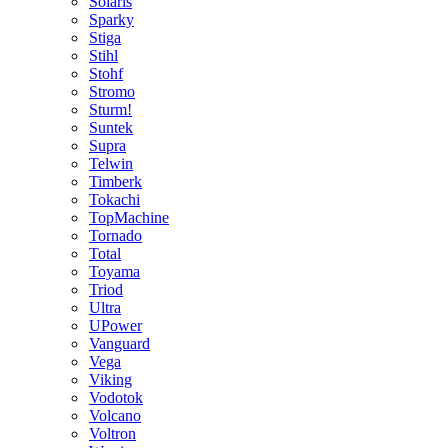
Solaris
Sparky
Stiga
Stihl
Stohf
Stromo
Sturm!
Suntek
Supra
Telwin
Timberk
Tokachi
TopMachine
Tornado
Total
Toyama
Triod
Ultra
UPower
Vanguard
Vega
Viking
Vodotok
Volcano
Voltron