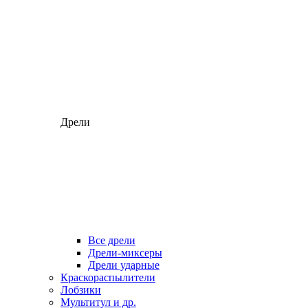
Дрели
Все дрели
Дрели-миксеры
Дрели ударные
Краскораспылители
Лобзики
Мультитул и др.