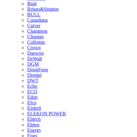
Brait
Briggs&Stratton
BULL
Canadiana
Carver
Champion
Chuntao
Collomix
Crown
Daewoo
DeWalt
DGM
DongFeng
Dremel
DWT
Echo
ECO
Edon
Efco
Einhell
ELEKON POWER
Elitech
Elmos
Energy
Engy