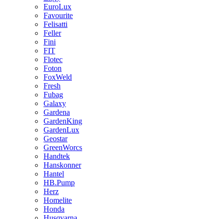
EuroLux
Favourite
Felisatti
Feller
Fini
FIT
Flotec
Foton
FoxWeld
Fresh
Fubag
Galaxy
Gardena
GardenKing
GardenLux
Geostar
GreenWorcs
Handtek
Hanskonner
Hantel
HB.Pump
Herz
Homelite
Honda
Husqvarna