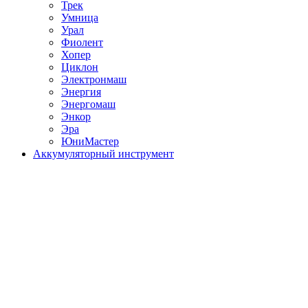
Трек
Умница
Урал
Фиолент
Хопер
Циклон
Электронмаш
Энергия
Энергомаш
Энкор
Эра
ЮниМастер
Аккумуляторный инструмент