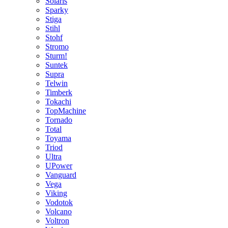
Solaris
Sparky
Stiga
Stihl
Stohf
Stromo
Sturm!
Suntek
Supra
Telwin
Timberk
Tokachi
TopMachine
Tornado
Total
Toyama
Triod
Ultra
UPower
Vanguard
Vega
Viking
Vodotok
Volcano
Voltron