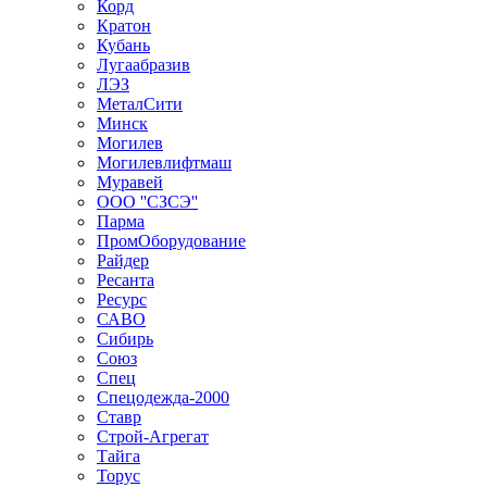
Корд
Кратон
Кубань
Лугаабразив
ЛЭЗ
МеталСити
Минск
Могилев
Могилевлифтмаш
Муравей
ООО ''СЗСЭ''
Парма
ПромОборудование
Райдер
Ресанта
Ресурс
САВО
Сибирь
Союз
Спец
Спецодежда-2000
Ставр
Строй-Агрегат
Тайга
Торус