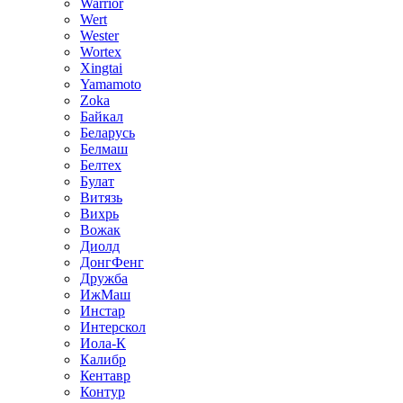
Warrior
Wert
Wester
Wortex
Xingtai
Yamamoto
Zoka
Байкал
Беларусь
Белмаш
Белтех
Булат
Витязь
Вихрь
Вожак
Диолд
ДонгФенг
Дружба
ИжМаш
Инстар
Интерскол
Иола-К
Калибр
Кентавр
Контур