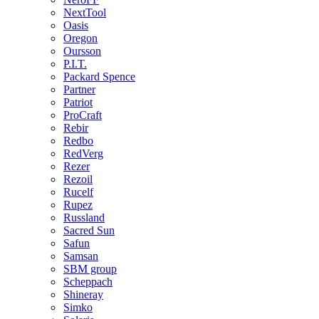
NextTool
Oasis
Oregon
Oursson
P.I.T.
Packard Spence
Partner
Patriot
ProCraft
Rebir
Redbo
RedVerg
Rezer
Rezoil
Rucelf
Rupez
Russland
Sacred Sun
Safun
Samsan
SBM group
Scheppach
Shineray
Simko