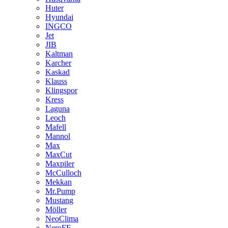
Huter
Hyundai
INGCO
Jet
JIB
Kaltman
Karcher
Kaskad
Klauss
Klingspor
Kress
Laguna
Leoch
Mafell
Mannol
Max
MaxCut
Maxpiler
McCulloch
Mekkan
Mr.Pump
Mustang
Möller
NeoClima
NeroFF