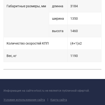
Габаритные размеры, мм
длинна
3184
ширина
1350
высота
1460
Количество скоростей КПП
(4+1)х2
Вес, кг
1190
Информация на сайте e-tool.ru не является публичной офертой.
|
Условия использования сайта
Карта сайта