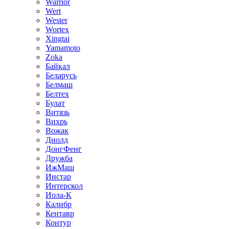
Warrior
Wert
Wester
Wortex
Xingtai
Yamamoto
Zoka
Байкал
Беларусь
Белмаш
Белтех
Булат
Витязь
Вихрь
Вожак
Диолд
ДонгФенг
Дружба
ИжМаш
Инстар
Интерскол
Иола-К
Калибр
Кентавр
Контур