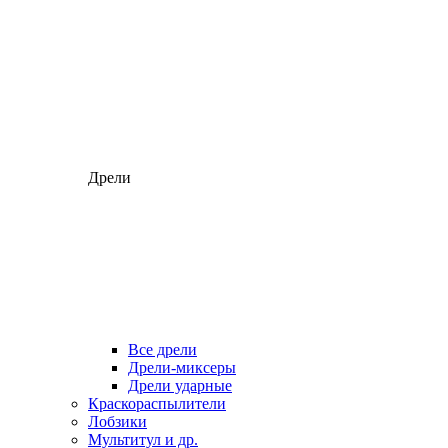
Дрели
Все дрели
Дрели-миксеры
Дрели ударные
Краскораспылители
Лобзики
Мультитул и др.