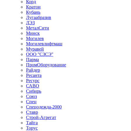
Корд
Кратон
Кубань
Лугаабразив
ЛЭЗ
МеталСити
Минск
Могилев
Могилевлифтмаш
Муравей
ООО ''СЗСЭ''
Парма
ПромОборудование
Райдер
Ресанта
Ресурс
САВО
Сибирь
Союз
Спец
Спецодежда-2000
Ставр
Строй-Агрегат
Тайга
Торус