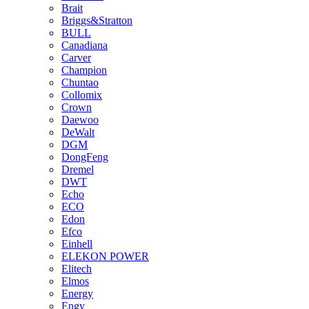
Brait
Briggs&Stratton
BULL
Canadiana
Carver
Champion
Chuntao
Collomix
Crown
Daewoo
DeWalt
DGM
DongFeng
Dremel
DWT
Echo
ECO
Edon
Efco
Einhell
ELEKON POWER
Elitech
Elmos
Energy
Engy