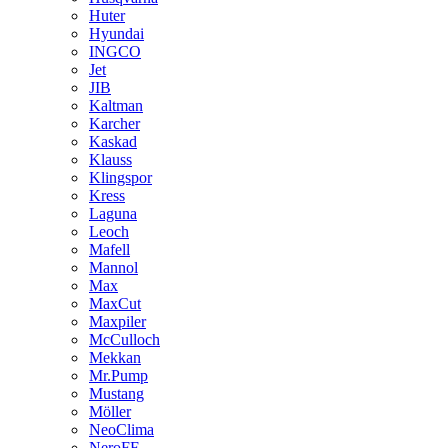
Huter
Hyundai
INGCO
Jet
JIB
Kaltman
Karcher
Kaskad
Klauss
Klingspor
Kress
Laguna
Leoch
Mafell
Mannol
Max
MaxCut
Maxpiler
McCulloch
Mekkan
Mr.Pump
Mustang
Möller
NeoClima
NeroFF