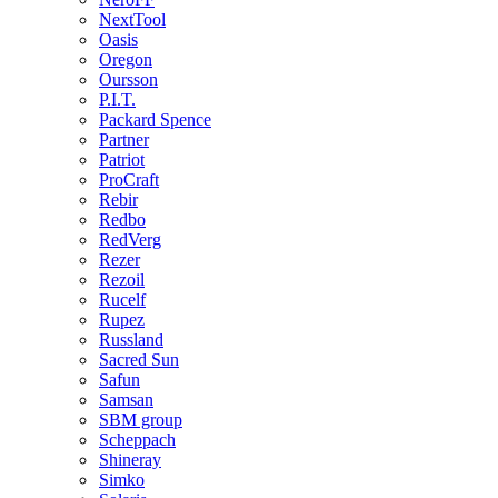
NextTool
Oasis
Oregon
Oursson
P.I.T.
Packard Spence
Partner
Patriot
ProCraft
Rebir
Redbo
RedVerg
Rezer
Rezoil
Rucelf
Rupez
Russland
Sacred Sun
Safun
Samsan
SBM group
Scheppach
Shineray
Simko