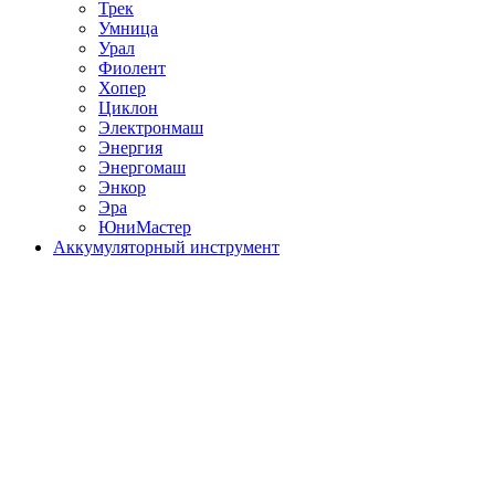
Трек
Умница
Урал
Фиолент
Хопер
Циклон
Электронмаш
Энергия
Энергомаш
Энкор
Эра
ЮниМастер
Аккумуляторный инструмент