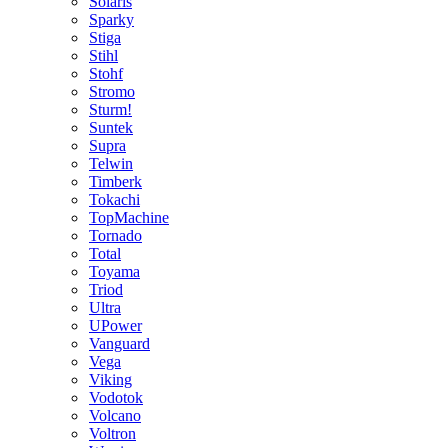
Solaris
Sparky
Stiga
Stihl
Stohf
Stromo
Sturm!
Suntek
Supra
Telwin
Timberk
Tokachi
TopMachine
Tornado
Total
Toyama
Triod
Ultra
UPower
Vanguard
Vega
Viking
Vodotok
Volcano
Voltron