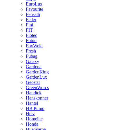
EuroLux
Favourite
Felisatti
Feller
Fini
FIT
Flotec
Foton
FoxWeld
Fresh
Fubag
Galaxy
Gardena
GardenKing
GardenLux
Geostar
GreenWorcs
Handtek
Hanskonner
Hantel
HB.Pump
Herz
Homelite
Honda
Husqvarna