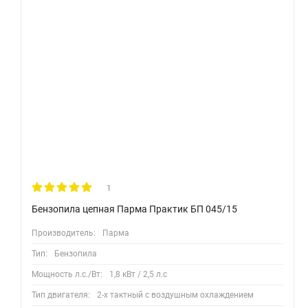
1
Бензопила цепная Парма Практик БП 045/15
Производитель:
Парма
Тип:
Бензопила
Мощность л.с./Вт:
1,8 кВт / 2,5 л.с
Тип двигателя:
2-х тактный с воздушным охлаждением