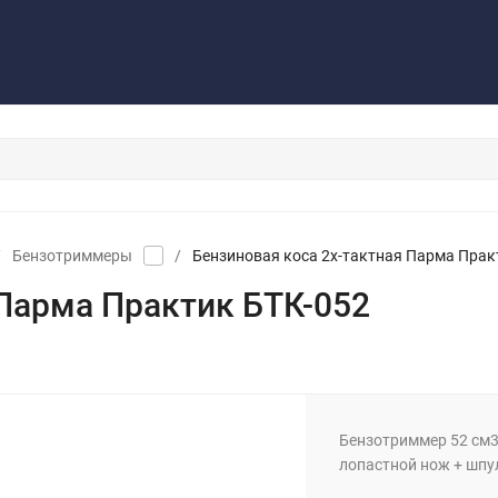
Контакты
Обратная связь
/
Бензотриммеры
/
Бензиновая коса 2x-тактная Парма Прак
 Парма Практик БТК-052
Бензотриммер 52 см3, 
лопастной нож + шпул