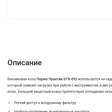
Описание
Характеристики
Отзывы (1)
Описание
Бензиновая коса
Парма Практик БТК-052
используется на сад
который снижает нагрузку при работе с инструментом, и две
косы. Большой защитный кожух препятствует попаданию скош
Легкий доступ к воздушному фильтру
Удобное управление, вынесенное на рукоятку