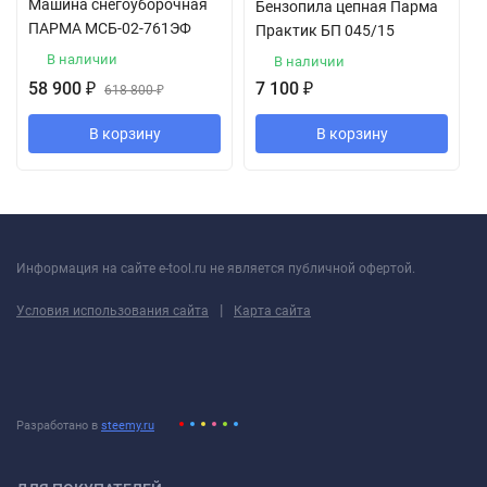
Машина снегоуборочная
Бензопила цепная Парма
ПАРМА МСБ-02-761ЭФ
Практик БП 045/15
В наличии
В наличии
58 900
₽
7 100
₽
618 800
₽
В корзину
В корзину
Информация на сайте e-tool.ru не является публичной офертой.
|
Условия использования сайта
Карта сайта
Разработано в
steemy.ru