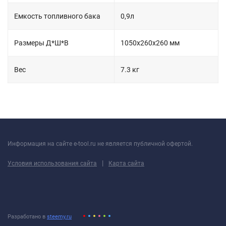
Емкость топливного бака
0,9л
Размеры Д*Ш*В
1050х260х260 мм
Вес
7.3 кг
Информация на сайте e-tool.ru не является публичной офертой.
|
Условия использования сайта
Карта сайта
Разработано в
steemy.ru