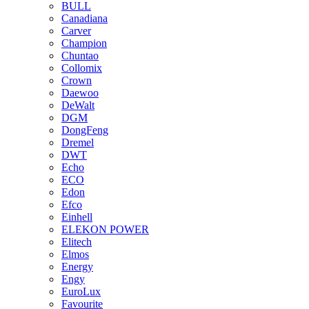
BULL
Canadiana
Carver
Champion
Chuntao
Collomix
Crown
Daewoo
DeWalt
DGM
DongFeng
Dremel
DWT
Echo
ECO
Edon
Efco
Einhell
ELEKON POWER
Elitech
Elmos
Energy
Engy
EuroLux
Favourite