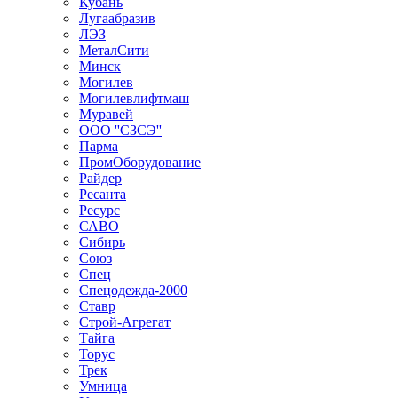
Кубань
Лугаабразив
ЛЭЗ
МеталСити
Минск
Могилев
Могилевлифтмаш
Муравей
ООО ''СЗСЭ''
Парма
ПромОборудование
Райдер
Ресанта
Ресурс
САВО
Сибирь
Союз
Спец
Спецодежда-2000
Ставр
Строй-Агрегат
Тайга
Торус
Трек
Умница