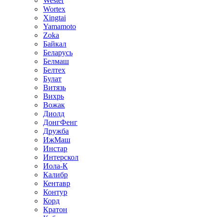
Wester
Wortex
Xingtai
Yamamoto
Zoka
Байкал
Беларусь
Белмаш
Белтех
Булат
Витязь
Вихрь
Вожак
Диолд
ДонгФенг
Дружба
ИжМаш
Инстар
Интерскол
Иола-К
Калибр
Кентавр
Контур
Корд
Кратон