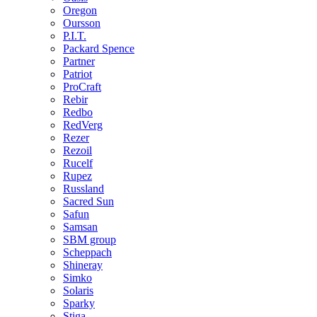
Oregon
Oursson
P.I.T.
Packard Spence
Partner
Patriot
ProCraft
Rebir
Redbo
RedVerg
Rezer
Rezoil
Rucelf
Rupez
Russland
Sacred Sun
Safun
Samsan
SBM group
Scheppach
Shineray
Simko
Solaris
Sparky
Stiga