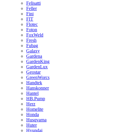
Felisatti
Feller
Fini
FIT
Flotec
Foton
FoxWeld
Fresh
Fubag
Galaxy
Gardena
GardenKing
GardenLux
Geostar
GreenWorcs
Handtek
Hanskonner
Hantel
HB.Pump
Herz
Homelite
Honda
Husqvarna
Huter
Hyundai