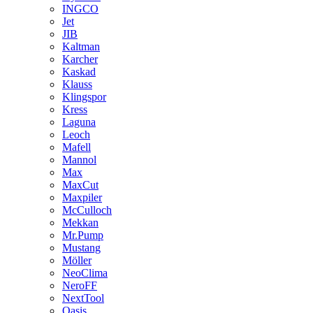
INGCO
Jet
JIB
Kaltman
Karcher
Kaskad
Klauss
Klingspor
Kress
Laguna
Leoch
Mafell
Mannol
Max
MaxCut
Maxpiler
McCulloch
Mekkan
Mr.Pump
Mustang
Möller
NeoClima
NeroFF
NextTool
Oasis