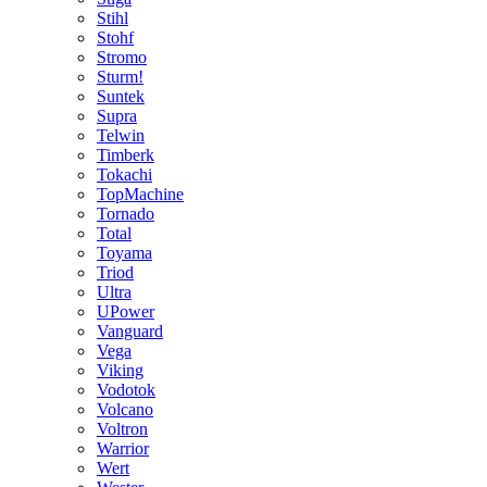
Stihl
Stohf
Stromo
Sturm!
Suntek
Supra
Telwin
Timberk
Tokachi
TopMachine
Tornado
Total
Toyama
Triod
Ultra
UPower
Vanguard
Vega
Viking
Vodotok
Volcano
Voltron
Warrior
Wert