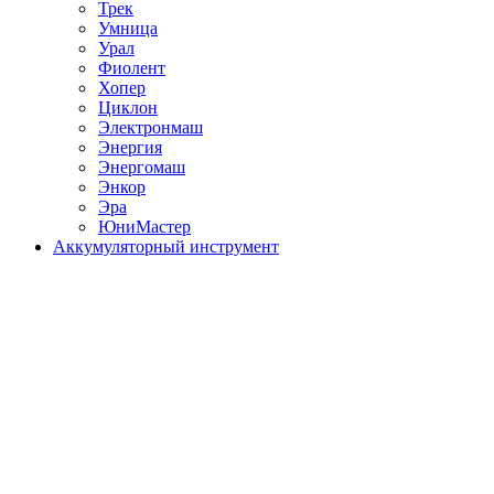
Трек
Умница
Урал
Фиолент
Хопер
Циклон
Электронмаш
Энергия
Энергомаш
Энкор
Эра
ЮниМастер
Аккумуляторный инструмент