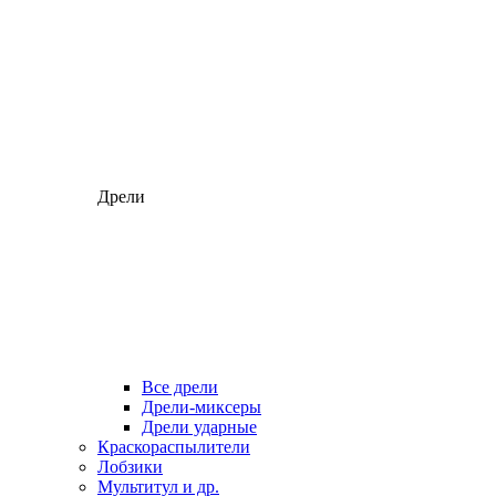
Дрели
Все дрели
Дрели-миксеры
Дрели ударные
Краскораспылители
Лобзики
Мультитул и др.