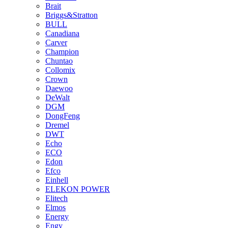
Brait
Briggs&Stratton
BULL
Canadiana
Carver
Champion
Chuntao
Collomix
Crown
Daewoo
DeWalt
DGM
DongFeng
Dremel
DWT
Echo
ECO
Edon
Efco
Einhell
ELEKON POWER
Elitech
Elmos
Energy
Engy