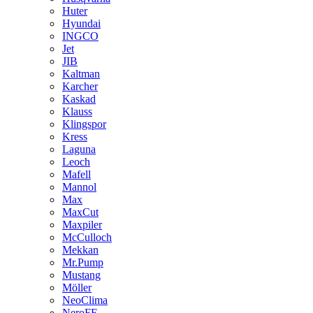
Huter
Hyundai
INGCO
Jet
JIB
Kaltman
Karcher
Kaskad
Klauss
Klingspor
Kress
Laguna
Leoch
Mafell
Mannol
Max
MaxCut
Maxpiler
McCulloch
Mekkan
Mr.Pump
Mustang
Möller
NeoClima
NeroFF