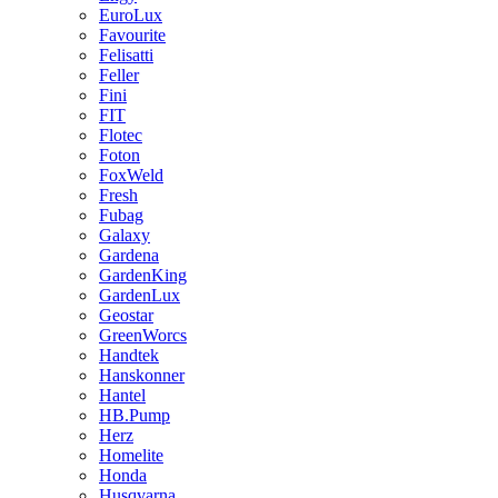
EuroLux
Favourite
Felisatti
Feller
Fini
FIT
Flotec
Foton
FoxWeld
Fresh
Fubag
Galaxy
Gardena
GardenKing
GardenLux
Geostar
GreenWorcs
Handtek
Hanskonner
Hantel
HB.Pump
Herz
Homelite
Honda
Husqvarna