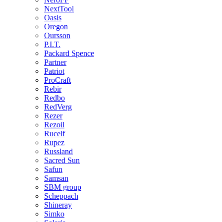
NextTool
Oasis
Oregon
Oursson
P.I.T.
Packard Spence
Partner
Patriot
ProCraft
Rebir
Redbo
RedVerg
Rezer
Rezoil
Rucelf
Rupez
Russland
Sacred Sun
Safun
Samsan
SBM group
Scheppach
Shineray
Simko