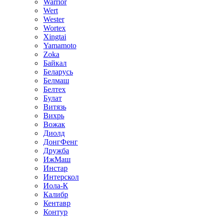
Warrior
Wert
Wester
Wortex
Xingtai
Yamamoto
Zoka
Байкал
Беларусь
Белмаш
Белтех
Булат
Витязь
Вихрь
Вожак
Диолд
ДонгФенг
Дружба
ИжМаш
Инстар
Интерскол
Иола-К
Калибр
Кентавр
Контур