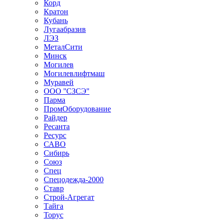
Корд
Кратон
Кубань
Лугаабразив
ЛЭЗ
МеталСити
Минск
Могилев
Могилевлифтмаш
Муравей
ООО ''СЗСЭ''
Парма
ПромОборудование
Райдер
Ресанта
Ресурс
САВО
Сибирь
Союз
Спец
Спецодежда-2000
Ставр
Строй-Агрегат
Тайга
Торус