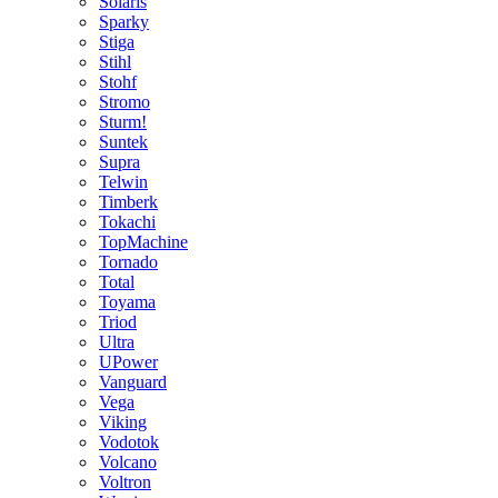
Solaris
Sparky
Stiga
Stihl
Stohf
Stromo
Sturm!
Suntek
Supra
Telwin
Timberk
Tokachi
TopMachine
Tornado
Total
Toyama
Triod
Ultra
UPower
Vanguard
Vega
Viking
Vodotok
Volcano
Voltron