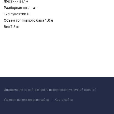
Жесткий вал +
Разборная штанга -
Тип рукоятки U
Объем топливного бака 1.0 л
Вес 7.3 кг
Информация на сайте e-tool.ru не является публичной офертой.
|
Условия использования сайта
Карта сайта