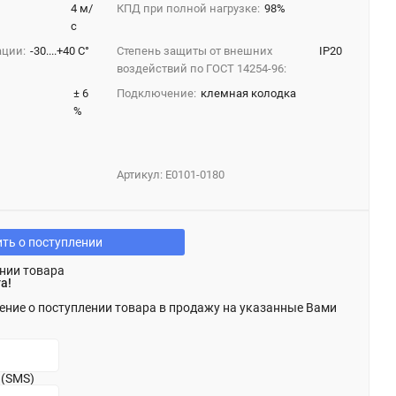
4 м/
КПД при полной нагрузке:
98%
с
ации:
-30....+40 С°
Степень защиты от внешних
IP20
воздействий по ГОСТ 14254-96:
± 6
Подключение:
клемная колодка
%
Артикул:
Е0101-0180
ть о поступлении
нии товара
а!
ение о поступлении товара в продажу на указанные Вами
 (SMS)