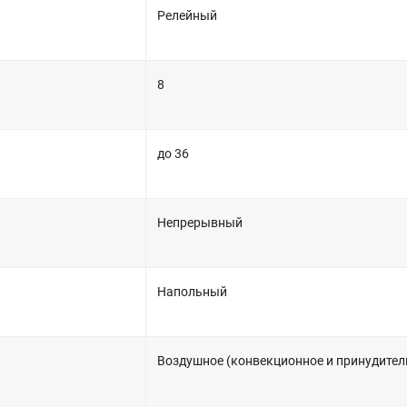
Релейный
8
до 36
Непрерывный
Напольный
Воздушное (конвекционное и принудител