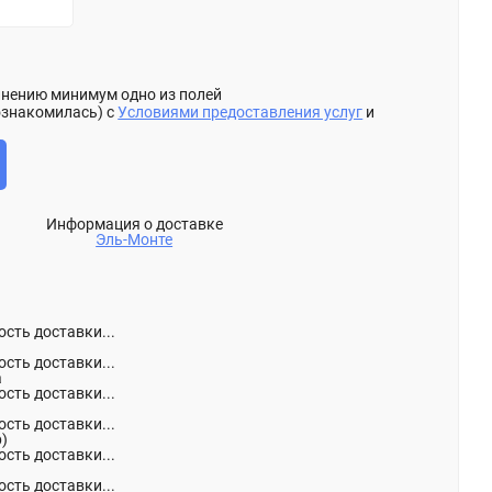
олнению минимум одно из полей
ознакомилась) с
Условиями предоставления услуг
и
Информация о доставке
Эль-Монте
сть доставки...
сть доставки...
а
сть доставки...
сть доставки...
р)
сть доставки...
сть доставки...