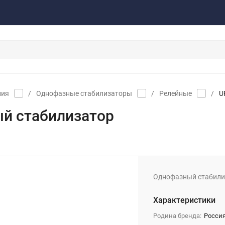
акты
Обратная связь
ния
/
Однофазные стабилизаторы
/
Релейные
/
U
й стабилизатор
Однофазный стабили
Характеристики
Родина бренда:
Росси