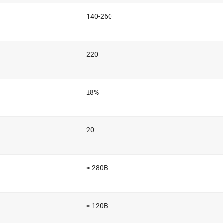
140-260
220
±8%
20
≥ 280В
≤ 120В