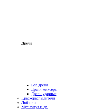
Дрели
Все дрели
Дрели-миксеры
Дрели ударные
Краскораспылители
Лобзики
Мультитул и др.