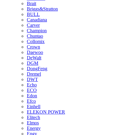
Brait
Briggs&Stratton
BULL
Canadiana
Carver
Champion
Chuntao
Collomix
Crown
Daewoo
DeWalt
DGM
DongFeng
Dremel
DWT
Echo
ECO
Edon
Efco
Einhell
ELEKON POWER
Elitech
Elmos
Energy
Engy