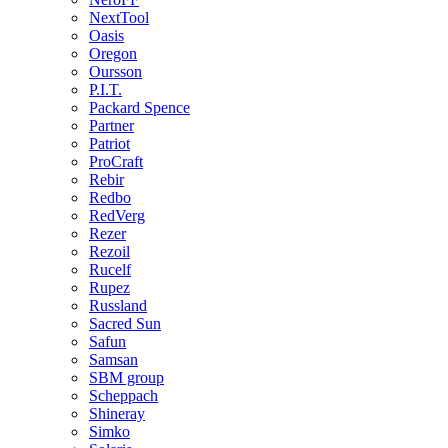
NextTool
Oasis
Oregon
Oursson
P.I.T.
Packard Spence
Partner
Patriot
ProCraft
Rebir
Redbo
RedVerg
Rezer
Rezoil
Rucelf
Rupez
Russland
Sacred Sun
Safun
Samsan
SBM group
Scheppach
Shineray
Simko