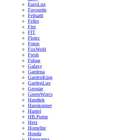
EuroLux
Favourite
Felisatti
Feller
Fini
FIT
Flotec
Foton
FoxWeld
Fresh
Fubag
Galaxy
Gardena
GardenKing
GardenLux
Geostar
GreenWorcs
Handtek
Hanskonner
Hantel
HB.Pump
Herz
Homelite
Honda
Husqvarna