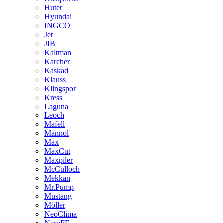
Huter
Hyundai
INGCO
Jet
JIB
Kaltman
Karcher
Kaskad
Klauss
Klingspor
Kress
Laguna
Leoch
Mafell
Mannol
Max
MaxCut
Maxpiler
McCulloch
Mekkan
Mr.Pump
Mustang
Möller
NeoClima
NeroFF