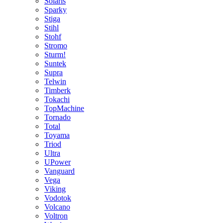
Solaris
Sparky
Stiga
Stihl
Stohf
Stromo
Sturm!
Suntek
Supra
Telwin
Timberk
Tokachi
TopMachine
Tornado
Total
Toyama
Triod
Ultra
UPower
Vanguard
Vega
Viking
Vodotok
Volcano
Voltron