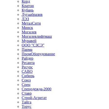
Корд
Кратон
Кубань
Лугаабразив
ЛЭЗ
МеталСити
Минск
Могилев
Могилевлифтмаш
Муравей
ООО ''СЗСЭ''
Парма
ПромОборудование
Райдер
Ресанта
Ресурс
САВО
Сибирь
Союз
Спец
Спецодежда-2000
Ставр
Строй-Агрегат
Тайга
Торус