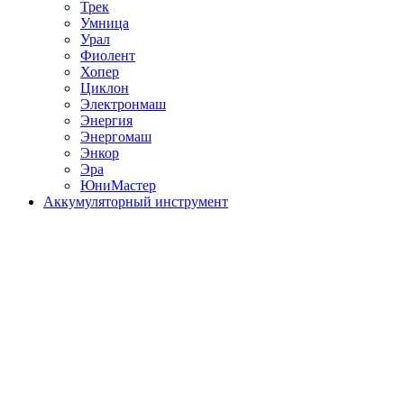
Трек
Умница
Урал
Фиолент
Хопер
Циклон
Электронмаш
Энергия
Энергомаш
Энкор
Эра
ЮниМастер
Аккумуляторный инструмент