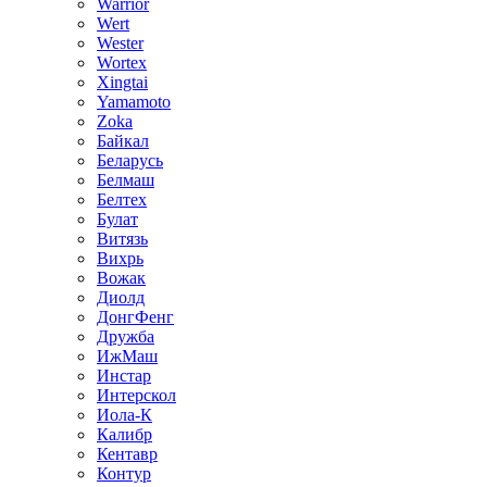
Warrior
Wert
Wester
Wortex
Xingtai
Yamamoto
Zoka
Байкал
Беларусь
Белмаш
Белтех
Булат
Витязь
Вихрь
Вожак
Диолд
ДонгФенг
Дружба
ИжМаш
Инстар
Интерскол
Иола-К
Калибр
Кентавр
Контур