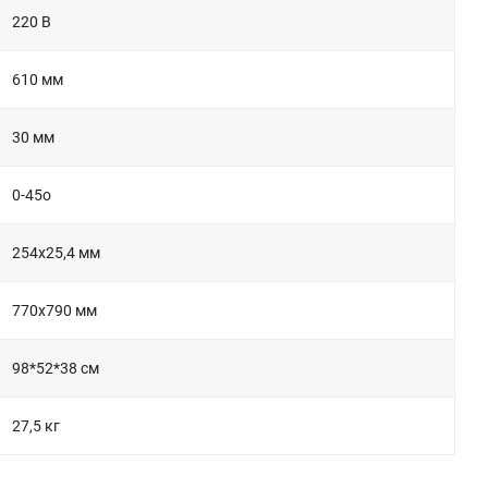
220 В
610 мм
30 мм
0-45о
254х25,4 мм
770х790 мм
98*52*38 см
27,5 кг