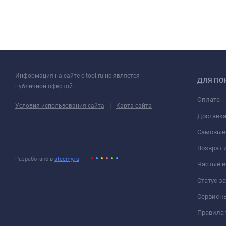
Информация на сайте e-tool.ru не является
ДЛЯ ПО
публичной офертой.
Оплата
|
Условия использования сайта
Карта сайта
Доставк
Самовыв
Возврат 
Разработано в
steemy.ru
Частые 
Статус з
Сервисн
Правила 