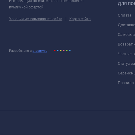
Информация на сайте e-tool.ru не является
ДЛЯ ПО
публичной офертой.
Оплата
|
Условия использования сайта
Карта сайта
Доставк
Самовыв
Возврат 
Разработано в
steemy.ru
Частые 
Статус з
Сервисн
Правила 