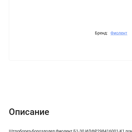
Бренд:
Фиолент
Описание
Характеристики
Отзывы (0)
Описание
Штроборез-бороздодел Фиолент Б1-30 ИДФР298416001-К1 помо