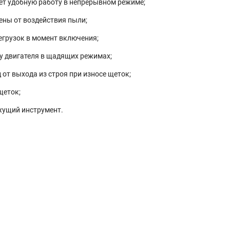
т удобную работу в непрерывном режиме;
ны от воздействия пыли;
егрузок в момент включения;
у двигателя в щадящих режимах;
т выхода из строя при износе щеток;
щеток;
жущий инструмент.