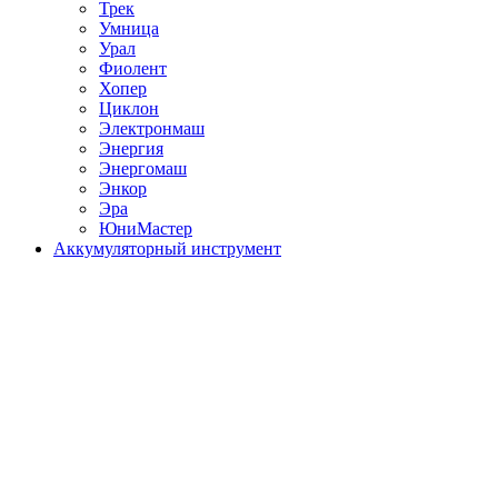
Трек
Умница
Урал
Фиолент
Хопер
Циклон
Электронмаш
Энергия
Энергомаш
Энкор
Эра
ЮниМастер
Аккумуляторный инструмент