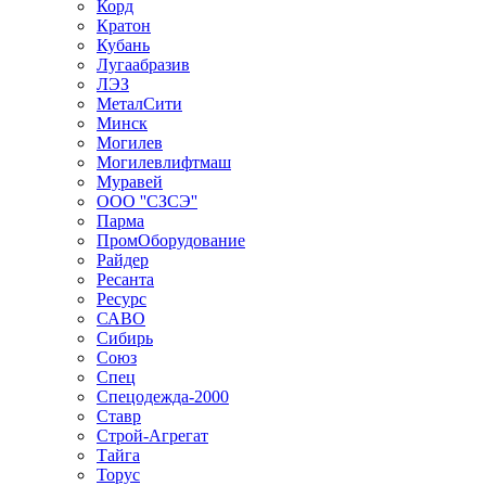
Корд
Кратон
Кубань
Лугаабразив
ЛЭЗ
МеталСити
Минск
Могилев
Могилевлифтмаш
Муравей
ООО ''СЗСЭ''
Парма
ПромОборудование
Райдер
Ресанта
Ресурс
САВО
Сибирь
Союз
Спец
Спецодежда-2000
Ставр
Строй-Агрегат
Тайга
Торус