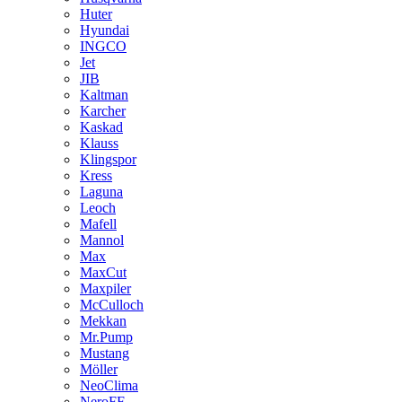
Huter
Hyundai
INGCO
Jet
JIB
Kaltman
Karcher
Kaskad
Klauss
Klingspor
Kress
Laguna
Leoch
Mafell
Mannol
Max
MaxCut
Maxpiler
McCulloch
Mekkan
Mr.Pump
Mustang
Möller
NeoClima
NeroFF