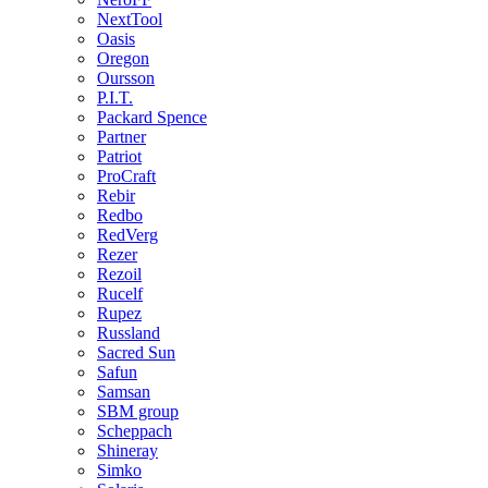
NextTool
Oasis
Oregon
Oursson
P.I.T.
Packard Spence
Partner
Patriot
ProCraft
Rebir
Redbo
RedVerg
Rezer
Rezoil
Rucelf
Rupez
Russland
Sacred Sun
Safun
Samsan
SBM group
Scheppach
Shineray
Simko