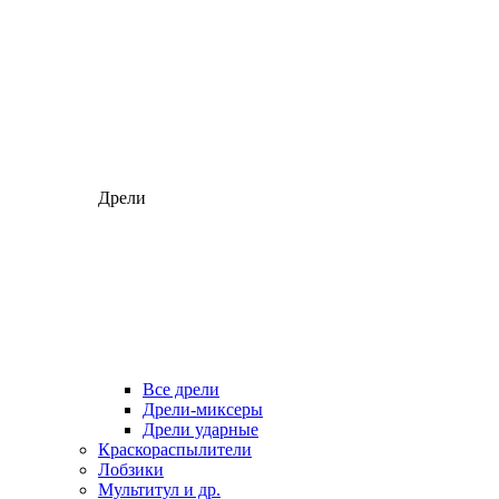
Дрели
Все дрели
Дрели-миксеры
Дрели ударные
Краскораспылители
Лобзики
Мультитул и др.