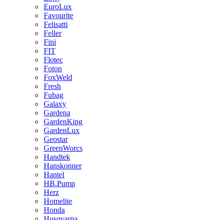
EuroLux
Favourite
Felisatti
Feller
Fini
FIT
Flotec
Foton
FoxWeld
Fresh
Fubag
Galaxy
Gardena
GardenKing
GardenLux
Geostar
GreenWorcs
Handtek
Hanskonner
Hantel
HB.Pump
Herz
Homelite
Honda
Husqvarna