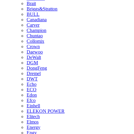
Brait
Briggs&Stratton
BULL
Canadiana
Carver
Champion
Chuntao
Collomix
Crown
Daewoo
DeWalt
DGM
DongFeng
Dremel
DWT
Echo
ECO
Edon
Efco
Einhell
ELEKON POWER
Elitech
Elmos
Energy
Engy