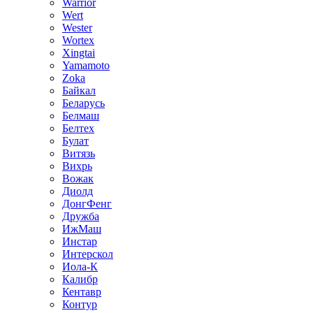
Warrior
Wert
Wester
Wortex
Xingtai
Yamamoto
Zoka
Байкал
Беларусь
Белмаш
Белтех
Булат
Витязь
Вихрь
Вожак
Диолд
ДонгФенг
Дружба
ИжМаш
Инстар
Интерскол
Иола-К
Калибр
Кентавр
Контур