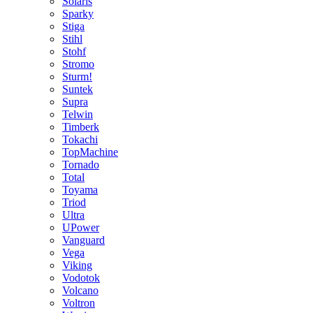
Solaris
Sparky
Stiga
Stihl
Stohf
Stromo
Sturm!
Suntek
Supra
Telwin
Timberk
Tokachi
TopMachine
Tornado
Total
Toyama
Triod
Ultra
UPower
Vanguard
Vega
Viking
Vodotok
Volcano
Voltron