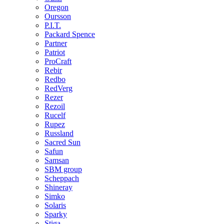
Oregon
Oursson
P.I.T.
Packard Spence
Partner
Patriot
ProCraft
Rebir
Redbo
RedVerg
Rezer
Rezoil
Rucelf
Rupez
Russland
Sacred Sun
Safun
Samsan
SBM group
Scheppach
Shineray
Simko
Solaris
Sparky
Stiga