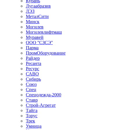
Кубань
Лугаабразив
ЛЭЗ
МеталСити
Минск
Могилев
Могилевлифтмаш
Муравей
ООО ''СЗСЭ''
Парма
ПромОборудование
Райдер
Ресанта
Ресурс
САВО
Сибирь
Союз
Спец
Спецодежда-2000
Ставр
Строй-Агрегат
Тайга
Торус
Трек
Умница