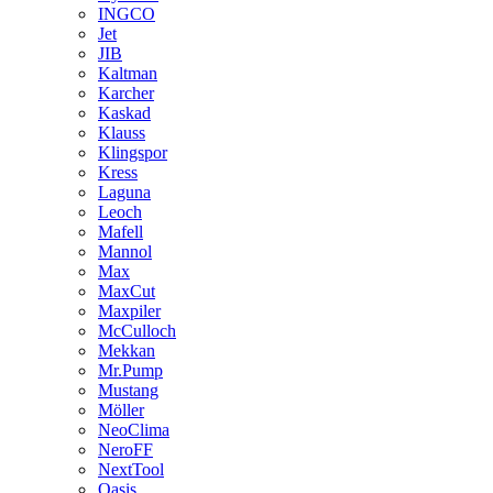
INGCO
Jet
JIB
Kaltman
Karcher
Kaskad
Klauss
Klingspor
Kress
Laguna
Leoch
Mafell
Mannol
Max
MaxCut
Maxpiler
McCulloch
Mekkan
Mr.Pump
Mustang
Möller
NeoClima
NeroFF
NextTool
Oasis