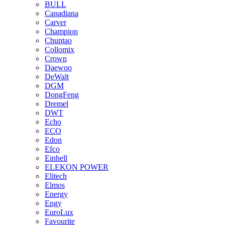
BULL
Canadiana
Carver
Champion
Chuntao
Collomix
Crown
Daewoo
DeWalt
DGM
DongFeng
Dremel
DWT
Echo
ECO
Edon
Efco
Einhell
ELEKON POWER
Elitech
Elmos
Energy
Engy
EuroLux
Favourite