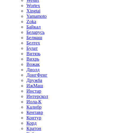
Wester
Wortex
Xingtai
Yamamoto
Zoka
Байкал
Беларусь
Белмаш
Белтех
Булат
Витязь
Вихрь
Вожак
Диолд
ДонгФенг
Дружба
ИжМаш
Инстар
Интерскол
Иола-К
Калибр
Кентавр
Контур
Корд
Кратон