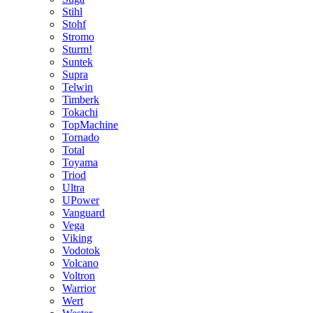
Stihl
Stohf
Stromo
Sturm!
Suntek
Supra
Telwin
Timberk
Tokachi
TopMachine
Tornado
Total
Toyama
Triod
Ultra
UPower
Vanguard
Vega
Viking
Vodotok
Volcano
Voltron
Warrior
Wert