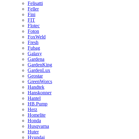
Felisatti
Feller
Fini
FIT
Flotec
Foton
FoxWeld
Fresh
Fubag
Galaxy
Gardena
GardenKing
GardenLux
Geostar
GreenWorcs
Handtek
Hanskonner
Hantel
HB.Pump
Herz
Homelite
Honda
Husqvarna
Huter
Hyundai