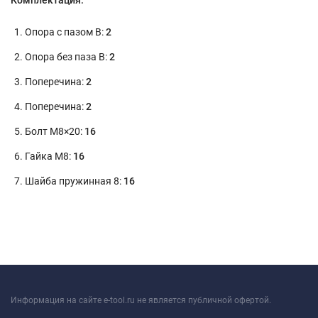
Комплектация:
Опора с пазом В:
2
Опора без паза В:
2
Поперечина:
2
Поперечина:
2
Болт М8×20:
16
Гайка М8:
16
Шайба пружинная 8:
16
Информация на сайте e-tool.ru не является публичной офертой.