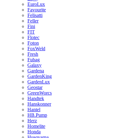
EuroLux
Favourite
Felisatti
Feller
Fini
FIT
Flotec
Foton
FoxWeld
Fresh
Fubag
Galaxy
Gardena
GardenKing
GardenLux
Geostar
GreenWorcs
Handtek
Hanskonner
Hantel
HB.Pump
Herz
Homelite
Honda
Husqvarna