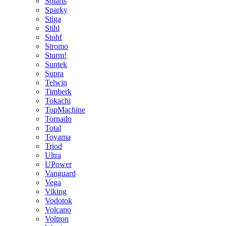
Solaris
Sparky
Stiga
Stihl
Stohf
Stromo
Sturm!
Suntek
Supra
Telwin
Timberk
Tokachi
TopMachine
Tornado
Total
Toyama
Triod
Ultra
UPower
Vanguard
Vega
Viking
Vodotok
Volcano
Voltron