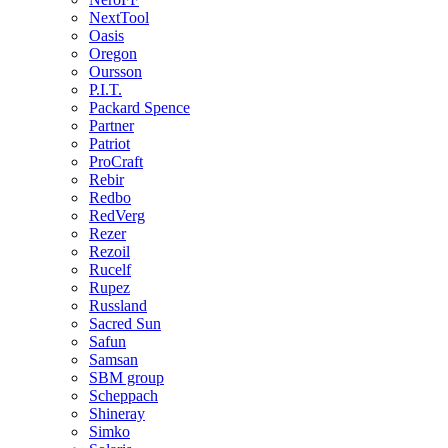
NextTool
Oasis
Oregon
Oursson
P.I.T.
Packard Spence
Partner
Patriot
ProCraft
Rebir
Redbo
RedVerg
Rezer
Rezoil
Rucelf
Rupez
Russland
Sacred Sun
Safun
Samsan
SBM group
Scheppach
Shineray
Simko