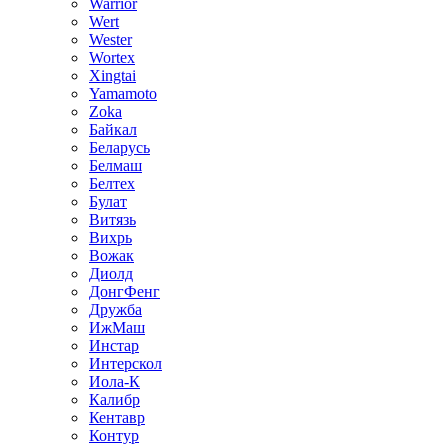
Warrior
Wert
Wester
Wortex
Xingtai
Yamamoto
Zoka
Байкал
Беларусь
Белмаш
Белтех
Булат
Витязь
Вихрь
Вожак
Диолд
ДонгФенг
Дружба
ИжМаш
Инстар
Интерскол
Иола-К
Калибр
Кентавр
Контур