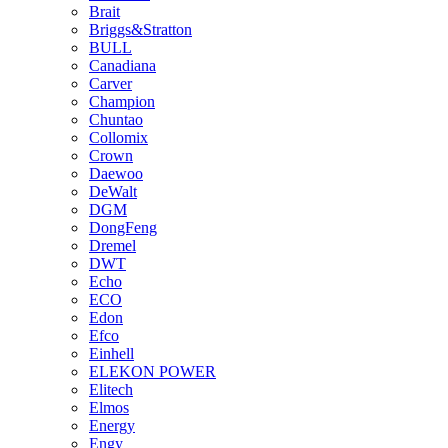
Brait
Briggs&Stratton
BULL
Canadiana
Carver
Champion
Chuntao
Collomix
Crown
Daewoo
DeWalt
DGM
DongFeng
Dremel
DWT
Echo
ECO
Edon
Efco
Einhell
ELEKON POWER
Elitech
Elmos
Energy
Engy