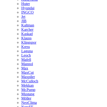
Huter
Hyundai
INGCO
Jet
JIB
Kaltman
Karcher
Kaskad
Klauss
Klingspor
Kress
Laguna
Leoch
Mafell
Mannol
Max
MaxCut
Maxpiler
McCulloch
Mekkan
Mr.Pump
Mustang
Möller
NeoClima
NeroFF