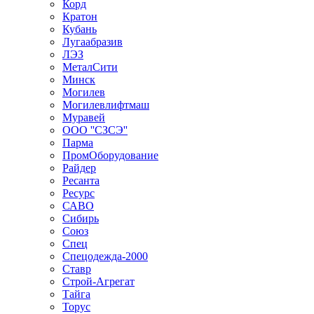
Корд
Кратон
Кубань
Лугаабразив
ЛЭЗ
МеталСити
Минск
Могилев
Могилевлифтмаш
Муравей
ООО ''СЗСЭ''
Парма
ПромОборудование
Райдер
Ресанта
Ресурс
САВО
Сибирь
Союз
Спец
Спецодежда-2000
Ставр
Строй-Агрегат
Тайга
Торус