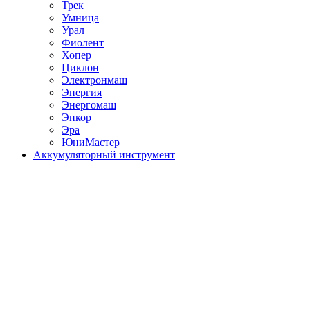
Трек
Умница
Урал
Фиолент
Хопер
Циклон
Электронмаш
Энергия
Энергомаш
Энкор
Эра
ЮниМастер
Аккумуляторный инструмент