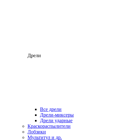
Дрели
Все дрели
Дрели-миксеры
Дрели ударные
Краскораспылители
Лобзики
Мультитул и др.