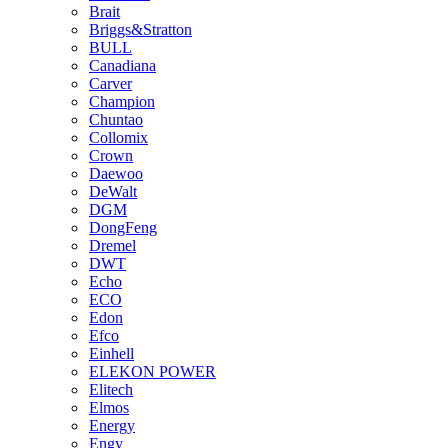
Brait
Briggs&Stratton
BULL
Canadiana
Carver
Champion
Chuntao
Collomix
Crown
Daewoo
DeWalt
DGM
DongFeng
Dremel
DWT
Echo
ECO
Edon
Efco
Einhell
ELEKON POWER
Elitech
Elmos
Energy
Engy