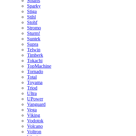
Solaris
Sparky
Stiga
Stihl
Stohf
Stromo
Sturm!
Suntek
Supra
Telwin
Timberk
Tokachi
TopMachine
Tornado
Total
Toyama
Triod
Ultra
UPower
Vanguard
Vega
Viking
Vodotok
Volcano
Voltron