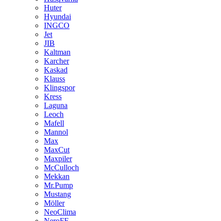
Huter
Hyundai
INGCO
Jet
JIB
Kaltman
Karcher
Kaskad
Klauss
Klingspor
Kress
Laguna
Leoch
Mafell
Mannol
Max
MaxCut
Maxpiler
McCulloch
Mekkan
Mr.Pump
Mustang
Möller
NeoClima
NeroFF