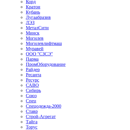
Корд
Кратон
Кубань
Лугаабразив
ЛЭЗ
МеталСити
Минск
Могилев
Могилевлифтмаш
Муравей
ООО ''СЗСЭ''
Парма
ПромОборудование
Райдер
Ресанта
Ресурс
САВО
Сибирь
Союз
Спец
Спецодежда-2000
Ставр
Строй-Агрегат
Тайга
Торус