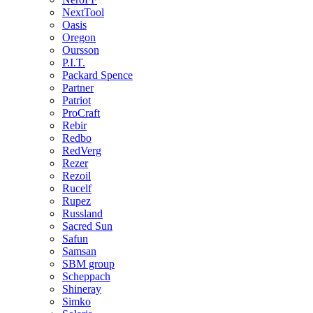
NextTool
Oasis
Oregon
Oursson
P.I.T.
Packard Spence
Partner
Patriot
ProCraft
Rebir
Redbo
RedVerg
Rezer
Rezoil
Rucelf
Rupez
Russland
Sacred Sun
Safun
Samsan
SBM group
Scheppach
Shineray
Simko