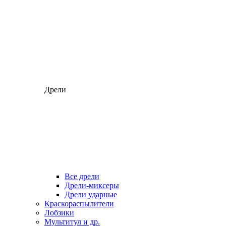
Дрели
Все дрели
Дрели-миксеры
Дрели ударные
Краскораспылители
Лобзики
Мультитул и др.