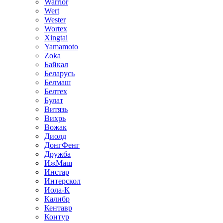
Warrior
Wert
Wester
Wortex
Xingtai
Yamamoto
Zoka
Байкал
Беларусь
Белмаш
Белтех
Булат
Витязь
Вихрь
Вожак
Диолд
ДонгФенг
Дружба
ИжМаш
Инстар
Интерскол
Иола-К
Калибр
Кентавр
Контур