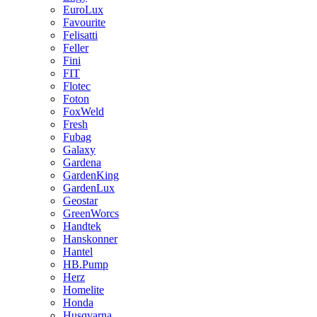
EuroLux
Favourite
Felisatti
Feller
Fini
FIT
Flotec
Foton
FoxWeld
Fresh
Fubag
Galaxy
Gardena
GardenKing
GardenLux
Geostar
GreenWorcs
Handtek
Hanskonner
Hantel
HB.Pump
Herz
Homelite
Honda
Husqvarna