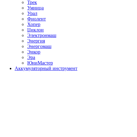
Трек
Умница
Урал
Фиолент
Хопер
Циклон
Электронмаш
Энергия
Энергомаш
Энкор
Эра
ЮниМастер
Аккумуляторный инструмент