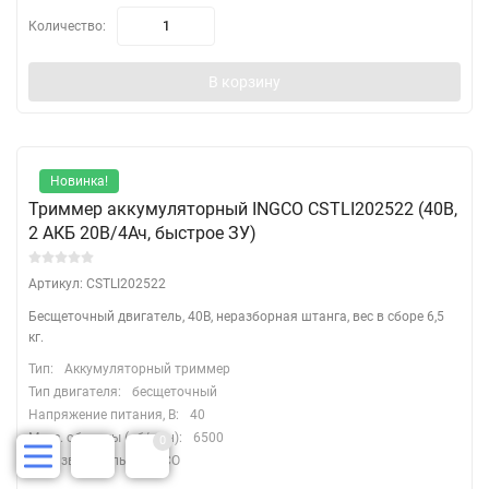
Количество:
В корзину
Новинка!
Триммер аккумуляторный INGCO CSTLI202522 (40В,
2 АКБ 20В/4Ач, быстрое ЗУ)
Артикул: CSTLI202522
Бесщеточный двигатель, 40В, неразборная штанга, вес в сборе 6,5
кг.
Тип:
Аккумуляторный триммер
Тип двигателя:
бесщеточный
Напряжение питания, В:
40
Макс. обороты (об/мин):
6500
0
Производитель:
INGCO