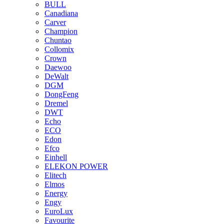
BULL
Canadiana
Carver
Champion
Chuntao
Collomix
Crown
Daewoo
DeWalt
DGM
DongFeng
Dremel
DWT
Echo
ECO
Edon
Efco
Einhell
ELEKON POWER
Elitech
Elmos
Energy
Engy
EuroLux
Favourite