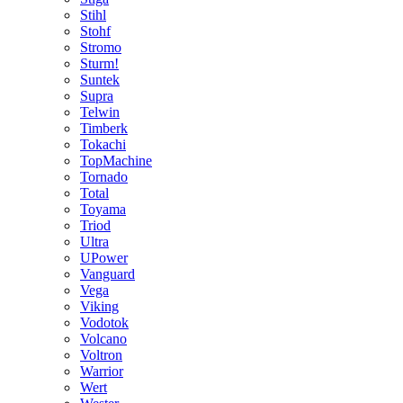
Stihl
Stohf
Stromo
Sturm!
Suntek
Supra
Telwin
Timberk
Tokachi
TopMachine
Tornado
Total
Toyama
Triod
Ultra
UPower
Vanguard
Vega
Viking
Vodotok
Volcano
Voltron
Warrior
Wert