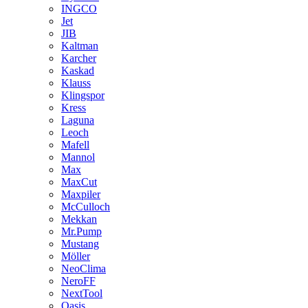
INGCO
Jet
JIB
Kaltman
Karcher
Kaskad
Klauss
Klingspor
Kress
Laguna
Leoch
Mafell
Mannol
Max
MaxCut
Maxpiler
McCulloch
Mekkan
Mr.Pump
Mustang
Möller
NeoClima
NeroFF
NextTool
Oasis