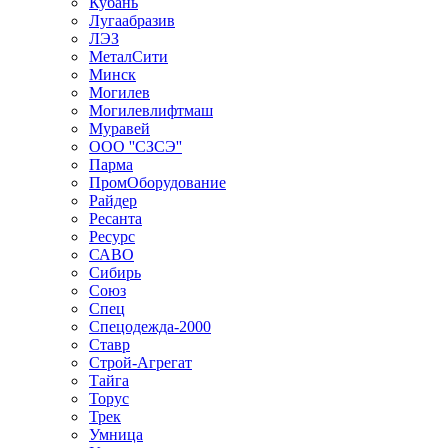
Кубань
Лугаабразив
ЛЭЗ
МеталСити
Минск
Могилев
Могилевлифтмаш
Муравей
ООО ''СЗСЭ''
Парма
ПромОборудование
Райдер
Ресанта
Ресурс
САВО
Сибирь
Союз
Спец
Спецодежда-2000
Ставр
Строй-Агрегат
Тайга
Торус
Трек
Умница