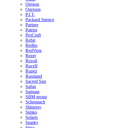
Oregon
Oursson
P.I.T.
Packard Spence
Partner
Patriot
ProCraft
Rebir
Redbo
RedVerg
Rezer
Rezoil
Rucelf
Rupez
Russland
Sacred Sun
Safun
Samsan
SBM group
Scheppach
Shineray
Simko
Solaris
Sparky
Stiga