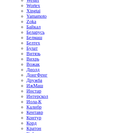
Wester
Wortex
Xingtai
Yamamoto
Zoka
Байкал
Беларусь
Белмаш
Белтех
Булат
Витязь
Вихрь
Вожак
Диолд
ДонгФенг
Дружба
ИжМаш
Инстар
Интерскол
Иола-К
Калибр
Кентавр
Контур
Корд
Кратон