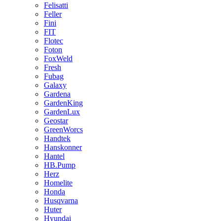
Felisatti
Feller
Fini
FIT
Flotec
Foton
FoxWeld
Fresh
Fubag
Galaxy
Gardena
GardenKing
GardenLux
Geostar
GreenWorcs
Handtek
Hanskonner
Hantel
HB.Pump
Herz
Homelite
Honda
Husqvarna
Huter
Hyundai